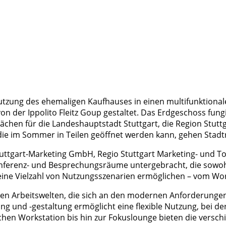
ung des ehemaligen Kaufhauses in einen multifunktionalen
er Ippolito Fleitz Goup gestaltet. Das Erdgeschoss fungie
flächen für die Landeshauptstadt Stuttgart, die Region St
ie im Sommer in Teilen geöffnet werden kann, gehen Stad
Stuttgart-Marketing GmbH, Regio Stuttgart Marketing- un
renz- und Besprechungsräume untergebracht, die sowohl f
 eine Vielzahl von Nutzungsszenarien ermöglichen – vom Wo
n Arbeitswelten, die sich an den modernen Anforderungen ei
ung und -gestaltung ermöglicht eine flexible Nutzung, bei d
hen Workstation bis hin zur Fokuslounge bieten die versc