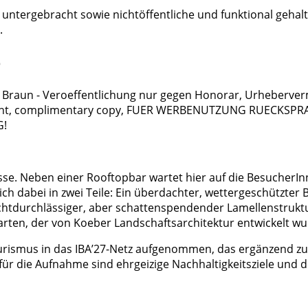
n untergebracht sowie nichtöffentliche und funktional geh
.
e
rasse. Neben einer Rooftopbar wartet hier auf die BesucherI
sich dabei in zwei Teile: Ein überdachter, wettergeschützte
lichtdurchlässiger, aber schattenspendender Lamellenstruktur
hgarten, der von Koeber Landschaftsarchitektur entwickelt w
ourismus in das IBA’27-Netz aufgenommen, das ergänzend z
ür die Aufnahme sind ehrgeizige Nachhaltigkeitsziele und 