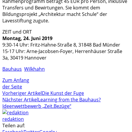
Rahmenprogramm beträgt 45 EUR pro Person, inklusive
Transfers und Bewirtungen. Sie kommt dem
Bildungsprojekt „Architektur macht Schule“ der
Lavesstiftung zugute.
ZEIT und ORT
Montag, 24. Juni 2019
9:30-14 Uhr: Fritz-Hahne-Straße 8, 31848 Bad Münder
15-17 Uhr: Arne-Jacobsen-Foyer, Herrenhäuser Straße
3a, 30419 Hannover
Bauhaus
Wilkhahn
Zum Anfang
der Seite
Vorheriger Artikel
Die Kunst der Fuge
Nächster Artikel
Learning from the Bauhaus?
Ideenwettbewerb „Zeit.Bezüge“
redaktion
Teilen auf:
Facebook
Twitter
Google+