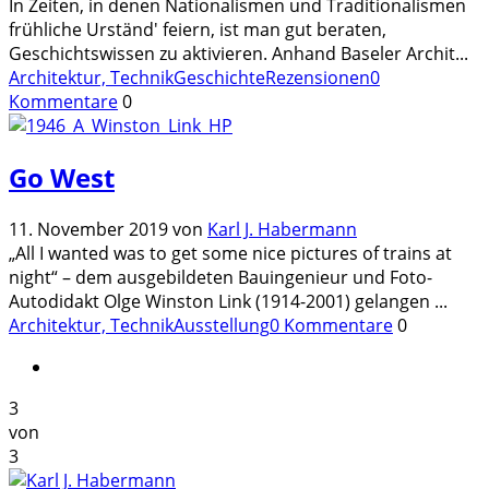
In Zeiten, in denen Nationalismen und Traditionalismen
frühliche Urständ' feiern, ist man gut beraten,
Geschichtswissen zu aktivieren. Anhand Baseler Archit
...
Architektur, Technik
Geschichte
Rezensionen
0
Kommentare
0
Go West
11. November 2019
von
Karl J. Habermann
„All I wanted was to get some nice pictures of trains at
night“ – dem ausgebildeten Bauingenieur und Foto-
Autodidakt Olge Winston Link (1914-2001) gelangen
...
Architektur, Technik
Ausstellung
0 Kommentare
0
3
von
3