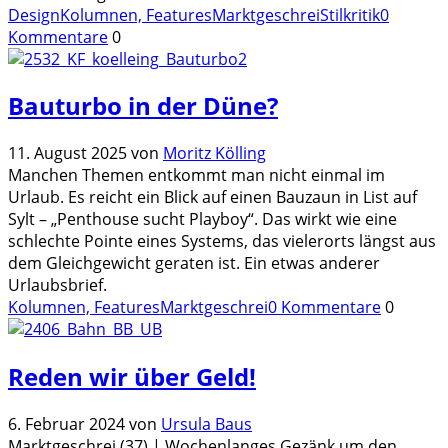
Design
Kolumnen, Features
Marktgeschrei
Stilkritik
0
Kommentare
0
Bauturbo in der Düne?
11. August 2025
von
Moritz Kölling
Manchen Themen entkommt man nicht einmal im
Urlaub. Es reicht ein Blick auf einen Bauzaun in List auf
Sylt – „Penthouse sucht Playboy“. Das wirkt wie eine
schlechte Pointe eines Systems, das vielerorts längst aus
dem Gleichgewicht geraten ist. Ein etwas anderer
Urlaubsbrief.
Kolumnen, Features
Marktgeschrei
0 Kommentare
0
Reden wir über Geld!
6. Februar 2024
von
Ursula Baus
Marktgeschrei (37) | Wochenlanges Gezänk um den