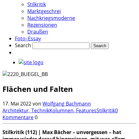
Stilkritik
Marktgeschrei
Nachkriegsmoderne
Rezensionen
Draußen
Foto–Essay
Search
Flächen und Falten
17. Mai 2022
von
Wolfgang Bachmann
Architektur, Technik
Kolumnen, Features
Stilkritik
0
Kommentare
0
Stilkritik (112) | Max Bächer – unvergessen – hat
immer wieder darauf hingewiesen, mit was allem