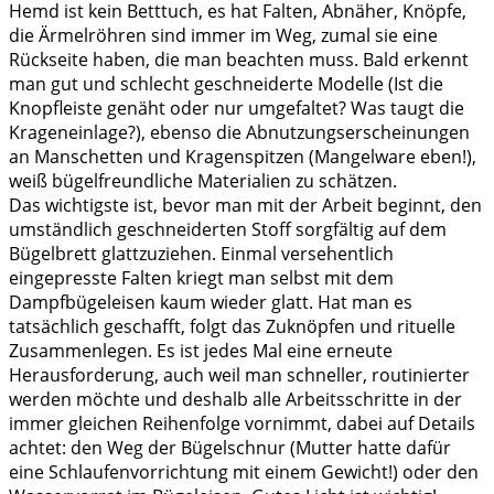
Hemd ist kein Betttuch, es hat Falten, Abnäher, Knöpfe,
die Ärmelröhren sind immer im Weg, zumal sie eine
Rückseite haben, die man beachten muss. Bald erkennt
man gut und schlecht geschneiderte Modelle (Ist die
Knopfleiste genäht oder nur umgefaltet? Was taugt die
Krageneinlage?), ebenso die Abnutzungserscheinungen
an Manschetten und Kragenspitzen (Mangelware eben!),
weiß bügelfreundliche Materialien zu schätzen.
Das wichtigste ist, bevor man mit der Arbeit beginnt, den
umständlich geschneiderten Stoff sorgfältig auf dem
Bügelbrett glattzuziehen. Einmal versehentlich
eingepresste Falten kriegt man selbst mit dem
Dampfbügeleisen kaum wieder glatt. Hat man es
tatsächlich geschafft, folgt das Zuknöpfen und rituelle
Zusammenlegen. Es ist jedes Mal eine erneute
Herausforderung, auch weil man schneller, routinierter
werden möchte und deshalb alle Arbeitsschritte in der
immer gleichen Reihenfolge vornimmt, dabei auf Details
achtet: den Weg der Bügelschnur (Mutter hatte dafür
eine Schlaufenvorrichtung mit einem Gewicht!) oder den