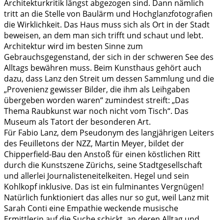
Architekturkritik längst abgezogen sind. Dann nämlich
tritt an die Stelle von Baulärm und Hochglanzfotografien
die Wirklichkeit. Das Haus muss sich als Ort in der Stadt
beweisen, an dem man sich trifft und schaut und lebt.
Architektur wird im besten Sinne zum
Gebrauchsgegenstand, der sich in der schweren See des
Alltags bewähren muss. Beim Kunsthaus gehört auch
dazu, dass Lanz den Streit um dessen Sammlung und die
„Provenienz gewisser Bilder, die ihm als Leihgaben
übergeben worden waren“ zumindest streift: „Das
Thema Raubkunst war noch nicht vom Tisch“. Das
Museum als Tatort der besonderen Art.
Für Fabio Lanz, dem Pseudonym des langjährigen Leiters
des Feuilletons der NZZ, Martin Meyer, bildet der
Chipperfield-Bau den Anstoß für einen köstlichen Ritt
durch die Kunstszene Zürichs, seine Stadtgesellschaft
und allerlei Journalisteneitelkeiten. Hegel und sein
Kohlkopf inklusive. Das ist ein fulminantes Vergnügen!
Natürlich funktioniert das alles nur so gut, weil Lanz mit
Sarah Conti eine Empathie weckende musische
Ermittlerin auf die Suche schickt, an deren Alltag und