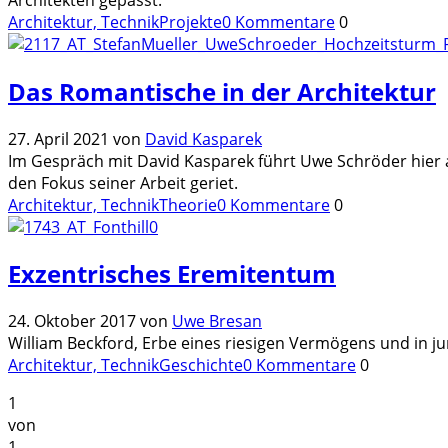
Architektur, Technik
Projekte
0 Kommentare
0
Das Romantische in der Architektur
27. April 2021
von
David Kasparek
Im Gespräch mit David Kasparek führt Uwe Schröder hier a
den Fokus seiner Arbeit geriet.
Architektur, Technik
Theorie
0 Kommentare
0
Exzentrisches Eremitentum
24. Oktober 2017
von
Uwe Bresan
William Beckford, Erbe eines riesigen Vermögens und in j
Architektur, Technik
Geschichte
0 Kommentare
0
1
von
1