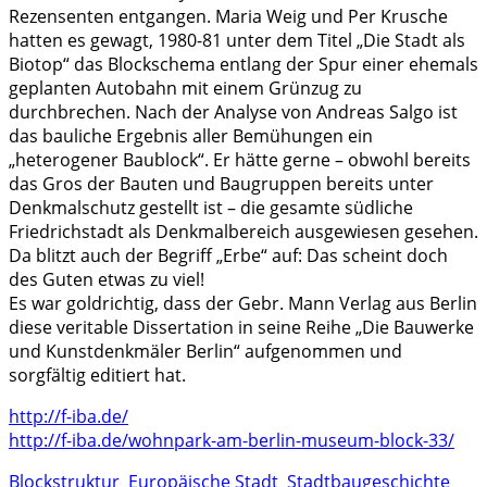
Rezensenten entgangen. Maria Weig und Per Krusche
hatten es gewagt, 1980-81 unter dem Titel „Die Stadt als
Biotop“ das Blockschema entlang der Spur einer ehemals
geplanten Autobahn mit einem Grünzug zu
durchbrechen. Nach der Analyse von Andreas Salgo ist
das bauliche Ergebnis aller Bemühungen ein
„heterogener Baublock“. Er hätte gerne – obwohl bereits
das Gros der Bauten und Baugruppen bereits unter
Denkmalschutz gestellt ist – die gesamte südliche
Friedrichstadt als Denkmalbereich ausgewiesen gesehen.
Da blitzt auch der Begriff „Erbe“ auf: Das scheint doch
des Guten etwas zu viel!
Es war goldrichtig, dass der Gebr. Mann Verlag aus Berlin
diese veritable Dissertation in seine Reihe „Die Bauwerke
und Kunstdenkmäler Berlin“ aufgenommen und
sorgfältig editiert hat.
http://f-iba.de/
http://f-iba.de/wohnpark-am-berlin-museum-block-33/
Blockstruktur
Europäische Stadt
Stadtbaugeschichte