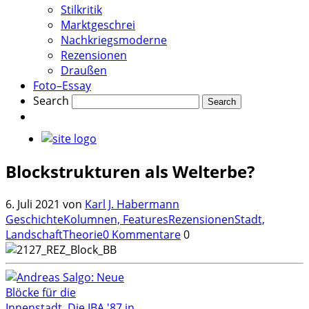
Stilkritik
Marktgeschrei
Nachkriegsmoderne
Rezensionen
Draußen
Foto–Essay
Search
Blockstrukturen als Welterbe?
6. Juli 2021
von
Karl J. Habermann
Geschichte
Kolumnen, Features
Rezensionen
Stadt,
Landschaft
Theorie
0 Kommentare
0