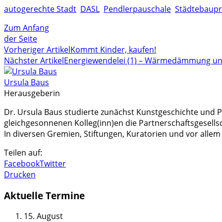
autogerechte Stadt
DASL
Pendlerpauschale
Städtebaupr
Zum Anfang
der Seite
Vorheriger Artikel
Kommt Kinder, kaufen!
Nächster Artikel
Energiewendelei (1) – Wärmedämmung und
Ursula Baus
Herausgeberin
Dr. Ursula Baus studierte zunächst Kunstgeschichte und Ph
gleichgesonnenen Kolleg(inn)en die Partnerschaftsgesellsch
In diversen Gremien, Stiftungen, Kuratorien und vor allem 
Teilen auf:
Facebook
Twitter
Drucken
Aktuelle Termine
15. August