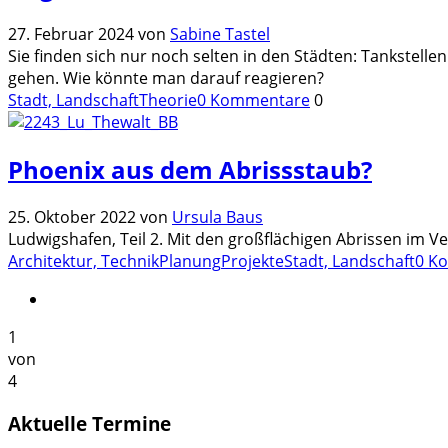
27. Februar 2024
von
Sabine Tastel
Sie finden sich nur noch selten in den Städten: Tankstell
gehen. Wie könnte man darauf reagieren?
Stadt, Landschaft
Theorie
0 Kommentare
0
Phoenix aus dem Abrissstaub?
25. Oktober 2022
von
Ursula Baus
Ludwigshafen, Teil 2. Mit den großflächigen Abrissen im 
Architektur, Technik
Planung
Projekte
Stadt, Landschaft
0 K
1
von
4
Aktuelle Termine