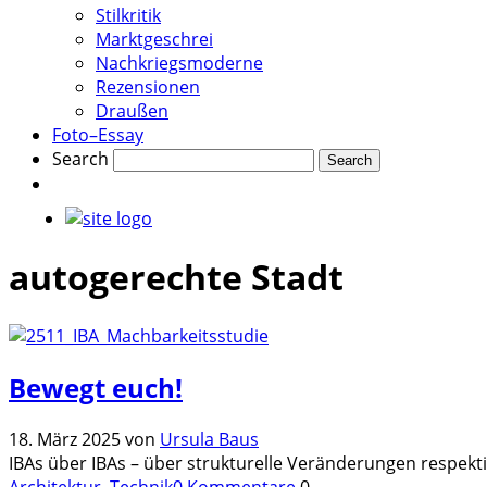
Stilkritik
Marktgeschrei
Nachkriegsmoderne
Rezensionen
Draußen
Foto–Essay
Search
autogerechte Stadt
Bewegt euch!
18. März 2025
von
Ursula Baus
IBAs über IBAs – über strukturelle Veränderungen respekt
Architektur, Technik
0 Kommentare
0