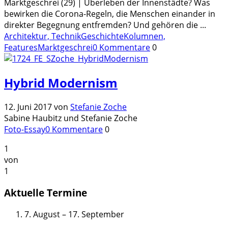
Marktgeschrei (29) | Überleben der Innenstädte? Was
bewirken die Corona-Regeln, die Menschen einander in
direkter Begegnung entfremden? Und gehören die
...
Architektur, Technik
Geschichte
Kolumnen,
Features
Marktgeschrei
0 Kommentare
0
Hybrid Modernism
12. Juni 2017
von
Stefanie Zoche
Sabine Haubitz und Stefanie Zoche
Foto-Essay
0 Kommentare
0
1
von
1
Aktuelle Termine
7. August
–
17. September