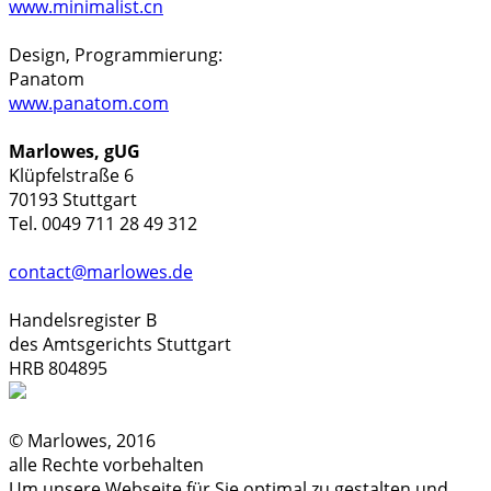
www.minimalist.cn
Design, Programmierung:
Panatom
www.panatom.com
Marlowes, gUG
Klüpfelstraße 6
70193 Stuttgart
Tel. 0049 711 28 49 312
contact@marlowes.de
Handelsregister B
des Amtsgerichts Stuttgart
HRB 804895
© Marlowes, 2016
alle Rechte vorbehalten
Um unsere Webseite für Sie optimal zu gestalten und