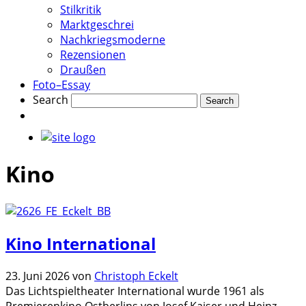
Stilkritik
Marktgeschrei
Nachkriegsmoderne
Rezensionen
Draußen
Foto–Essay
Search
Kino
Kino International
23. Juni 2026
von
Christoph Eckelt
Das Lichtspieltheater International wurde 1961 als
Premierenkino Ostberlins von Josef Kaiser und Heinz