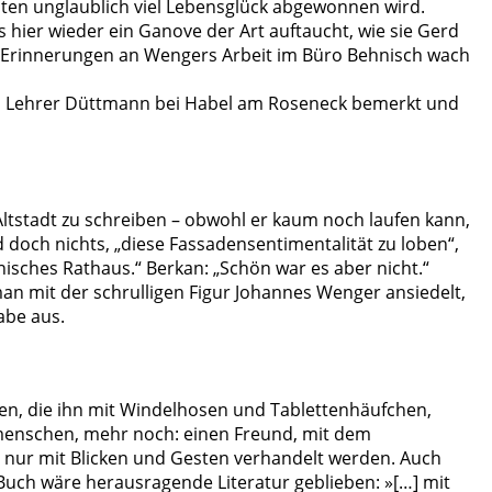
onaten unglaublich viel Lebensglück abgewonnen wird.
 hier wieder ein Ganove der Art auftaucht, wie sie Gerd
wenn Erinnerungen an Wengers Arbeit im Büro Behnisch wach
ein Lehrer Düttmann bei Habel am Roseneck bemerkt und
Altstadt zu schreiben – obwohl er kaum noch laufen kann,
 doch nichts, „diese Fassadensentimentalität zu loben“,
isches Rathaus.“ Berkan: „Schön war es aber nicht.“
man mit der schrulligen Figur Johannes Wenger ansiedelt,
abe aus.
en, die ihn mit Windelhosen und Tablettenhäufchen,
itmenschen, mehr noch: einen Freund, mit dem
h nur mit Blicken und Gesten verhandelt werden. Auch
Buch wäre herausragende Literatur geblieben: »[…] mit