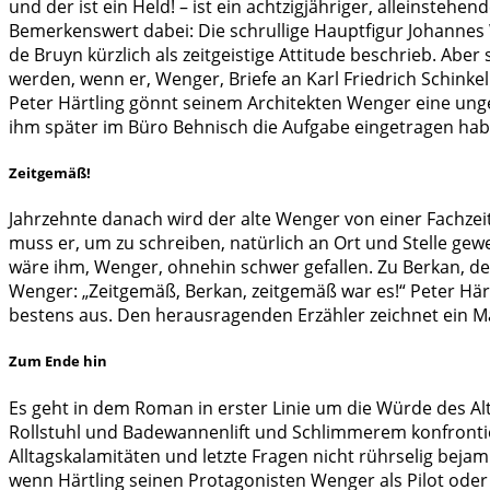
und der ist ein Held! – ist ein achtzigjähriger, alleinste
Bemerkenswert dabei: Die schrullige Hauptfigur Johannes W
de Bruyn kürzlich als zeitgeistige Attitude beschrieb. Abe
werden, wenn er, Wenger, Briefe an Karl Friedrich Schinke
Peter Härtling gönnt seinem Architekten Wenger eine ung
ihm später im Büro Behnisch die Aufgabe eingetragen habe
Zeitgemäß!
Jahrzehnte danach wird der alte Wenger von einer Fachzeit
muss er, um zu schreiben, natürlich an Ort und Stelle gew
wäre ihm, Wenger, ohnehin schwer gefallen. Zu Berkan, de
Wenger: „Zeitgemäß, Berkan, zeitgemäß war es!“ Peter Härt
bestens aus. Den herausragenden Erzähler zeichnet ein 
Zum Ende hin
Es geht in dem Roman in erster Linie um die Würde des A
Rollstuhl und Badewannenlift und Schlimmerem konfrontie
Alltagskalamitäten und letzte Fragen nicht rührselig bej
wenn Härtling seinen Protagonisten Wenger als Pilot oder