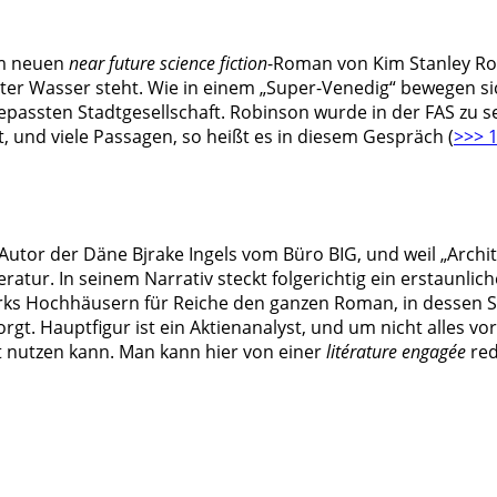
im neuen
near future science fiction
-Roman von Kim Stanley Rob
nter Wasser steht. Wie in einem „Super-Venedig“ bewegen 
ngepassten Stadtgesellschaft. Robinson wurde in der FAS z
, und viele Passagen, so heißt es in diesem Gespräch (
>>> 1
en Autor der Däne Bjrake Ingels vom Büro BIG, und weil „Arch
teratur. In seinem Narrativ steckt folgerichtig ein erstaunli
orks Hochhäusern für Reiche den ganzen Roman, in dessen Sz
rgt. Hauptfigur ist ein Aktienanalyst, und um nicht alles
t nutzen kann. Man kann hier von einer
litérature engagée
red