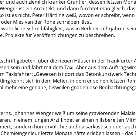
hender und auch ziemlich kranker Grantler, dessen letzten M
enger ist ein Architekt, und dann fürchtet man gleich, dass
r so ist es nicht. Peter Härtling weiß, wovon er schreibt, 
l oder Mies van der Rohe schreiben lässt.
ewöhnliche Schreibfähigkeit, was in Berliner Lehrjahren s
, Projekte für Veröffentlichungen zu beschreiben.
schrift gebeten, über die neuen Häuser in der Frankfurter 
esen sein und fährt mit dem Taxi. Aber aus dem Auftrag wird
m Taxisfahrer: „Gewesen ist dort das Betonkunstwerk Techn
ling kennt sich in dem Metier, in dem er seinen letzten Ro
Mal mehr eine genaue, bisweilen gnadenlose Beobachtungsg
lterns. Johannes Wenger weiß um seine gravierenden Malais
ren. In einem jungen Arzt findet er einen hilfsbereiten M
ammert, sondern humorvoll, hie und da sarkastisch oder auc
 Chemieingenieur letzte Monate hätte erleben lassen – das 