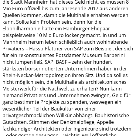
die Stadt Mannheim hat dieses Geld nicht, es müssen 8
Mio Euro offiziell bis zum Jahresende 2017 aus anderen
Quellen kommen, damit die Multihalle erhalten werden
kann. Sollte kein Problem sein, denn für die
Elbphilharmonie hatte ein Hamburger Ehepaar
beispielsweise 10 Mio Euro locker gemacht. In und um
Mannheim herum leben schließlich auch wohlhabende
Privatiers – Hasso Plattner von SAP zum Beispiel, der sich
für ein rekonstruiertes Potsdamer Museum Barberini
nicht lumpen ließ. SAP, BASF – zehn der hundert
stärksten börsennotierten Unternehmen haben in der
Rhein-Neckar-Metropolregion ihren Sitz. Und da soll es
nicht möglich sein, die Multihalle als architektonisches
Meisterwerk für die Nachwelt zu erhalten? Nun kann
niemand Privatiers und Unternehmen zwingen, Geld für
ganz bestimmte Projekte zu spenden, weswegen ein
wesentlicher Teil der Baukultur von einer
privatgeschmacklichen Willkür abhängt. Bauhistorische
Gutachten, Stimmen der Denkmalpflege, Appelle
fachkundiger Architekten oder Ingenieure sind trotzdem
– oder gerade deswegen – wichtig, weil öffentliche