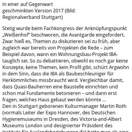
in einer auf Gegenwart
geschminkten Version 2017 (Bild:
Regionalverband Stuttgart)
Stetig wurde beim Fachkongress der Anknüpfungspunkt
„Weißenhof“ beschworen, die Avantgarde eingefordert.
Zwar hieß es, Themen zu diskutieren sei zu früh, aber
zugleich war bereits von Projekten die Rede – zum
Beispiel davon, wann ein Wohnungsbau-Projekt IBA-
tauglich sei. So zu debattieren, obwohl es noch gar keine
Konzepte, keine Themen, kein Profil gibt, schürt Argwohn
in dem Sinn, dass die IBA als Baubeschleuniger für
Herkömmliches missbraucht wird. Vergleichbar damit,
dass Quasi-Bauherren eine Baustelle einrichten und
schon mal Fundamente betonieren – und dann erst
fragen, welches Haus gebaut werden könnte …
Den in Stuttgart geborenen Kulturmanager Martin Roth
(vormals Leiter der Expo Hannover, des Deutschen
Hygienemuseums in Dresden, des Victoria-and-Albert
Museums London und designierter Präsident des
Instituts für Auslandsbeziehungen ifa) hatte man als eine