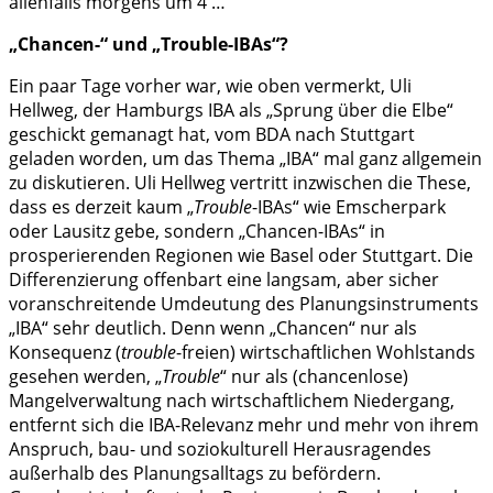
allenfalls morgens um 4 …
„Chancen-“ und „Trouble-IBAs“?
Ein paar Tage vorher war, wie oben vermerkt, Uli
Hellweg, der Hamburgs IBA als „Sprung über die Elbe“
geschickt gemanagt hat, vom BDA nach Stuttgart
geladen worden, um das Thema „IBA“ mal ganz allgemein
zu diskutieren. Uli Hellweg vertritt inzwischen die These,
dass es derzeit kaum „
Trouble
-IBAs“ wie Emscherpark
oder Lausitz gebe, sondern „Chancen-IBAs“ in
prosperierenden Regionen wie Basel oder Stuttgart. Die
Differenzierung offenbart eine langsam, aber sicher
voranschreitende Umdeutung des Planungsinstruments
„IBA“ sehr deutlich. Denn wenn „Chancen“ nur als
Konsequenz (
trouble
-freien) wirtschaftlichen Wohlstands
gesehen werden, „
Trouble
“ nur als (chancenlose)
Mangelverwaltung nach wirtschaftlichem Niedergang,
entfernt sich die IBA-Relevanz mehr und mehr von ihrem
Anspruch, bau- und soziokulturell Herausragendes
außerhalb des Planungsalltags zu befördern.