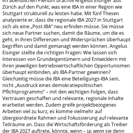
Im abendlichen Plenum brachte Angelus Eisinger aus
Zürich auf den Punkt, was eine IBA in einer Region wie
Stuttgart strukturell zu leisten habe. Mit fünf Thesen
analysierte er, dass die regionale IBA 2027 in Stuttgart
sich als eine „Post-IBA“ neu erfinden müsse. Sie müsse
sich neue Partner suchen, damit die Räume, um die es
geht, in ihren Differenzen und Widersprüchen überhaupt
begriffen und damit gemanagt werden können. Angelus
Eisinger stellte die richtigen Fragen: Wie lassen sich
Interessen von Grundeigentümern und Entwicklern mit
ihren jeweiligen betriebswirtschaftlichen Opportunismen
überhaupt einbinden, als IBA-Partner gewinnen?
Gleichzeitig müsse die IBA eine Beteiligungs-IBA sein,
nicht „Ausdruck eines demokratiepolitischen
Pflichtprogramms“ – mit den wichtigen Folgen, dass
Vertrauen geschaffen und relevante, regionale Inhalte
erarbeitet werden. Zudem greife projektbezogenes
Arbeiten viel zu kurz, es komme vielmehr auf
übergeordnete Rahmen und Fokussierung auf relevante
Teilräume an. Dass die Wirtschaftsförderung als Treiber
der IBA 2027 auftrete, könnte, wenn – ja:
wenn
sie denn