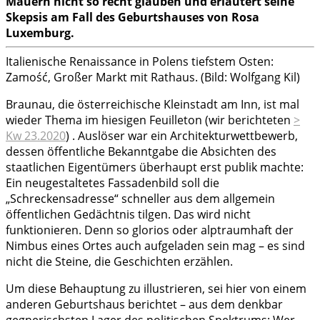
Mauern nicht so recht glauben und erläutert seine
Skepsis am Fall des Geburtshauses von Rosa
Luxemburg.
Italienische Renaissance in Polens tiefstem Osten:
Zamość, Großer Markt mit Rathaus. (Bild: Wolfgang Kil)
Braunau, die österreichische Kleinstadt am Inn, ist mal
wieder Thema im hiesigen Feuilleton (wir berichteten
>
Kw 23.2020
) . Auslöser war ein Architekturwettbewerb,
dessen öffentliche Bekanntgabe die Absichten des
staatlichen Eigentümers überhaupt erst publik machte:
Ein neugestaltetes Fassadenbild soll die
„Schreckensadresse“ schneller aus dem allgemein
öffentlichen Gedächtnis tilgen. Das wird nicht
funktionieren. Denn so glorios oder alptraumhaft der
Nimbus eines Ortes auch aufgeladen sein mag – es sind
nicht die Steine, die Geschichten erzählen.
Um diese Behauptung zu illustrieren, sei hier von einem
anderen Geburtshaus berichtet – aus dem denkbar
gegnerischsten Lager des politischen Spektrums: Wer