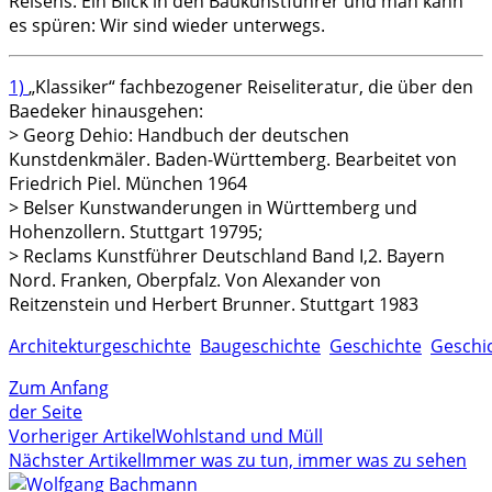
Reisens. Ein Blick in den Baukunstführer und man kann
es spüren: Wir sind wieder unterwegs.
1)
„Klassiker“ fachbezogener Reiseliteratur, die über den
Baedeker hinausgehen:
> Georg Dehio: Handbuch der deutschen
Kunstdenkmäler. Baden-Württemberg. Bearbeitet von
Friedrich Piel. München 1964
> Belser Kunstwanderungen in Württemberg und
Hohenzollern. Stuttgart 19795;
> Reclams Kunstführer Deutschland Band I,2. Bayern
Nord. Franken, Oberpfalz. Von Alexander von
Reitzenstein und Herbert Brunner. Stuttgart 1983
Architekturgeschichte
Baugeschichte
Geschichte
Geschi
Zum Anfang
der Seite
Vorheriger Artikel
Wohlstand und Müll
Nächster Artikel
Immer was zu tun, immer was zu sehen