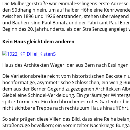
Die Mülbergerstraße war einmal Esslingens erste Adresse. 
den Südhang hinein, um auf halber Höhe eine Kehrtwende 
zwischen 1896 und 1926 entstanden, stehen überwiegend un
und Bauherr sind Paul Bonatz und der Fabrikant Paul Eber
Beginn des 20. Jahrhunderts, als der Straßenzug angelegt
Kein Haus gleicht dem anderen
Haus des Architekten Wager, der aus Bern nach Esslingen zo
Die Variationsbreite reicht vom historistischen Backstei
hochformatige, asymmetrische Schlösschen, ein wenig Bur
dem aus der Berner Gegend zugezogenen Architekten Alber
Giebel eine Schindel-Verkleidung. Ein geräumiger Winterg
spitze Türmchen. Ein durchbrochenes rotes Gartentor biet
nicht sichtbare Treppe nach rechts zum Haus hinaufführt.
So sehr prägen diese Villen das Bild, dass eine Reihe bela
Straßenzüge bevölkern; ein vereinzelter Nachkriegs-Bungal