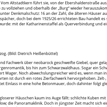
Vom Altstadtkern führt sie, von der Ebershaldenstraße ausg
zu vollziehen und oberhalb der „Burg“ wieder herauszukom
ter Denkmalschutz: 16 an der Zahl, die älteren Häuser auf
spächer, doch bei dem 1925/26 errichteten Bau handelt es 
 wurde: mit der Katharinenstaffel als Querverbindung und 
g. (Bild: Dietrich Heißenbüttel)
n und Fachwerk über neobarock geschweifte Giebel, quer gel
genromantik, bis hin zum Schwarzwaldhaus. Sogar ein Schw
t Wager. Noch abwechslungsreicher wird es, wenn man ins D
arten ist durch ein rotes Zierfachwerk hervorgehoben. Zel
et Einlass in eine hohe Betonmauer, doch dahinter folgt gle
ngloserer Häuschen kaum ins Auge fällt: schlichte Kuben mit
ow; die Panoramaklinik. Doch in jüngster Zeit macht sich e