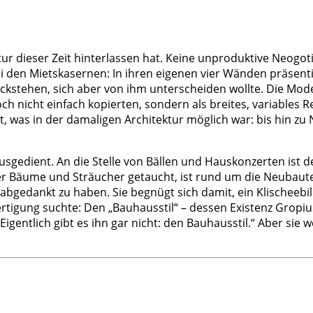
ur dieser Zeit hinterlassen hat. Keine unproduktive Neogoti
 den Mietskasernen: In ihren eigenen vier Wänden präsent
kstehen, sich aber von ihm unterscheiden wollte. Die Modell
ch nicht einfach kopierten, sondern als breites, variables 
t, was in der damaligen Architektur möglich war: bis hin 
gedient. An die Stelle von Bällen und Hauskonzerten ist der
r Bäume und Sträucher getaucht, ist rund um die Neubaute
 abgedankt zu haben. Sie begnügt sich damit, ein Klischeeb
orfertigung suchte: Den „Bauhausstil“ – dessen Existenz Gropi
Eigentlich gibt es ihn gar nicht: den Bauhausstil.“ Aber sie