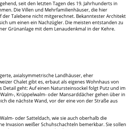
ehend, seit den letzten Tagen des 19. Jahrhunderts in
men. Die Villen und Mehrfamilienhäuser, die hier
 der Talebene nicht mitgerechnet. Bekanntester Architekt
sich um einen ein Nachzügler. Die meisten entstanden zu
einer Grünanlage mit dem Lenaudenkmal in der Kehre.
agerte, axialsymmetrische Landhäuser, eher
eizer Chalet gibt es, erbaut als eigenes Wohnhaus von
etail geht: Auf einen Natursteinsockel folgt Putz und im
t-, Walm-, Krüppelwalm- oder Mansarddächer gehen über in
ich die nächste Wand, vor der eine von der Straße aus
 Walm- oder Satteldach, wie sie auch oberhalb die
ine Invasion weißer Schuhschachteln bemerkbar. Sie sollen