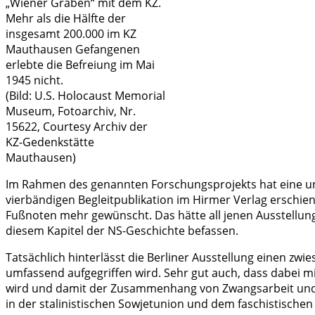
„Wiener Graben“ mit dem KZ.
Mehr als die Hälfte der
insgesamt 200.000 im KZ
Mauthausen Gefangenen
erlebte die Befreiung im Mai
1945 nicht.
(Bild: U.S. Holocaust Memorial
Museum, Fotoarchiv, Nr.
15622, Courtesy Archiv der
KZ-Gedenkstätte
Mauthausen)
Im Rahmen des genannten Forschungsprojekts hat eine u
vierbändigen Begleitpublikation im Hirmer Verlag erschien
Fußnoten mehr gewünscht. Das hätte all jenen Ausstellungs
diesem Kapitel der NS-Geschichte befassen.
Tatsächlich hinterlässt die Berliner Ausstellung einen zw
umfassend aufgegriffen wird. Sehr gut auch, dass dabei m
wird und damit der Zusammenhang von Zwangsarbeit und Ar
in der stalinistischen Sowjetunion und dem faschistischen