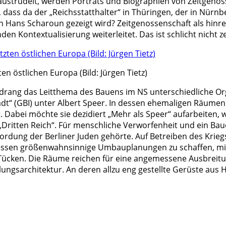
it austrudelt, werden Porträts und Biographien von Zeitgen
ass da der „Reichsstatthalter“ in Thüringen, der in Nürnber
Hans Scharoun gezeigt wird? Zeitgenossenschaft als hinrei
den Kontextualisierung weiterleitet. Das ist schlicht nicht 
en östlichen Europa (Bild: Jürgen Tietz)
rang das Leitthema des Bauens im NS unterschiedliche Or
dt“ (GBI) unter Albert Speer. In dessen ehemaligen Räumen 
. Dabei möchte sie dezidiert „Mehr als Speer“ aufarbeiten,
„Dritten Reich“. Für menschliche Verworfenheit und ein Ba
mordung der Berliner Juden gehörte. Auf Betreiben des Kri
 dessen größenwahnsinnige Umbauplanungen zu schaffen, mi
t Tücken. Die Räume reichen für eine angemessene Ausbreit
lungsarchitektur. An deren allzu eng gestellte Gerüste aus 