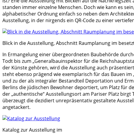
ist? Ehe die Ausstellung mit Blicken auf die Nachkriegsze
standen immer einzelne Menschen. Doch wie kann es sein, d
alphabetischer Ordnung einfach so neben dem Architekten 
Ausstellung, in der nirgends ein QR-Code zu einer vertiefen
Blick in die Ausstellung, Abschnitt Raumplanung im besetzt
In Ermangelung einer übergeordneten Baubehörde durchd
Todt bis zum „Generalbauinspektor für die Reichshauptsta
der Künste gehören, wird die Ausstellung auch präsentiert
steht ebenso prägend wie exemplarisch für das Bauen im 
und zu der als integraler Bestandteil Deportation und Er
Berlins die jüdischen Bewohner deportiert, um Platz für
der „authentische“ Ausstellungsort am Pariser Platz birg
überzeugt die dezidiert unrepräsentativ gestaltete Ausstel
angetackert.
Katalog zur Ausstellung im