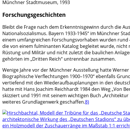
Münchner Stadtmuseum, 1993
Forschungsgeschichten
Bleibt die Frage nach dem Erkenntnisgewinn durch die Auss
Nationalsozialismus. Bayern 1933-1945“ im Münchner Stadt
einem umfangreichen Forschungsvorhaben wurden rund 4.000
die von einem fulminanten Katalog begleitet wurde, nich
Rüstung und Militär und nicht zuletzt die baulichen Anla
gehörten im „Dritten Reich“ untrennbar zusammen.
Wenige Jahre vor der Münchner Ausstellung hatte Werner D
Biographische Verflechtungen 1900–1970“ ebenfalls Grundla
vertiefend mit den Wiederaufbauplanungen in den deutsch
hatte mit Hans Joachim Reichhardt 1984 den Weg „Von Be
skizziert und 1991 mit seinem wichtigen Buch „Architektu
weiteres Grundlagenwerk geschaffen.
8)