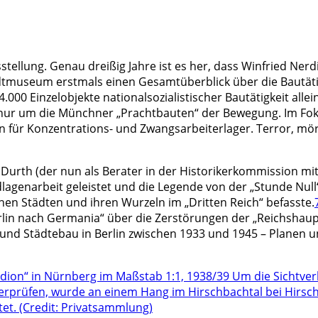
tellung. Genau dreißig Jahre ist es her, dass Winfried Ner
museum erstmals einen Gesamtüberblick über die Bautätigke
 Einzelobjekte nationalsozialistischer Bautätigkeit allein
t nur um die Münchner „Prachtbauten“ der Bewegung. Im Fo
gen für Konzentrations- und Zwangsarbeiterlager. Terror, 
urth (der nun als Berater in der Historikerkommission mit
genarbeit geleistet und die Legende von der „Stunde Null“ 
en Städten und ihren Wurzeln im „Dritten Reich“ befasste.
rlin nach Germania“ über die Zerstörungen der „Reichshau
r und Städtebau in Berlin zwischen 1933 und 1945 – Planen 