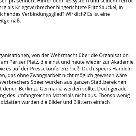
ossen präsentiert. Hinter dem NS-System und seinem Terror
g als Kriegsverbrecher hingerichtete Fritz Sauckel, in
chendes Verbindungsglied? Wirklich? Es ist eine
zeitgemäß.
ganisationen, von der Wehrmacht über die Organisation
am Pariser Platz, die einst und heute wieder zur Akademie
 wie es auf der Pressekonferenz hieß. Doch Speers Handeln
uen, das ohne Zwangsarbeit nicht möglich gewesen wäre
egsverbrechers Speer wurden aus ganzen Stadtbereichen
t denen Berlin zu Germania werden sollte. Doch gerade
ung des umfangreichen Materials nicht aus. Ebenso wenig
Holzlatten wurden die Bilder und Blättern einfach