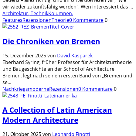
wir wieder zukunftsfähig werden". Wen interessiert das
...
Architektur, Technik
Kolumnen,
Features
Rezensionen
Theorie
0 Kommentare
0
Die Chroniken von Bremen
15. Dezember 2025
von
David Kasparek
Eberhard Syring, früher Professor für Architekturtheorie
und Baugeschichte an der School of Architecture
Bremen, legt nach seinem ersten Band von „Bremen und
se
...
Nachkriegsmoderne
Rezensionen
0 Kommentare
0
A Collection of Latin American
Modern Architecture
21. Oktober 2025
von
Leonardo Finotti