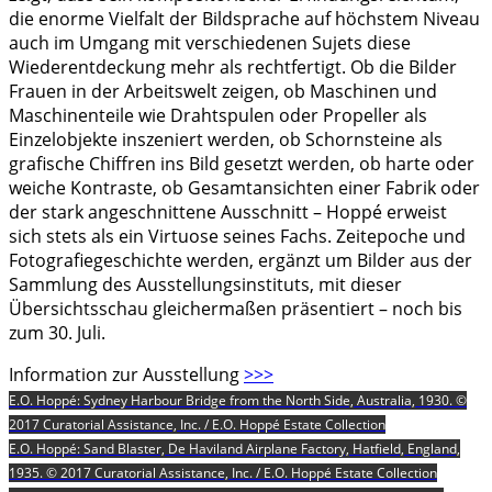
die enorme Vielfalt der Bildsprache auf höchstem Niveau
auch im Umgang mit verschiedenen Sujets diese
Wiederentdeckung mehr als rechtfertigt. Ob die Bilder
Frauen in der Arbeitswelt zeigen, ob Maschinen und
Maschinenteile wie Drahtspulen oder Propeller als
Einzelobjekte inszeniert werden, ob Schornsteine als
grafische Chiffren ins Bild gesetzt werden, ob harte oder
weiche Kontraste, ob Gesamtansichten einer Fabrik oder
der stark angeschnittene Ausschnitt – Hoppé erweist
sich stets als ein Virtuose seines Fachs. Zeitepoche und
Fotografiegeschichte werden, ergänzt um Bilder aus der
Sammlung des Ausstellungsinstituts, mit dieser
Übersichtsschau gleichermaßen präsentiert – noch bis
zum 30. Juli.
Information zur Ausstellung
>>>
E.O. Hoppé: Sydney Harbour Bridge from the North Side, Australia, 1930. ©
2017 Curatorial Assistance, Inc. / E.O. Hoppé Estate Collection
E.O. Hoppé: Sand Blaster, De Haviland Airplane Factory, Hatfield, England,
1935. © 2017 Curatorial Assistance, Inc. / E.O. Hoppé Estate Collection