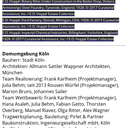
E.O. Hoppé: Rotary Kilns Under Construction in the Boiler Shop, Vickers-
Armstrongs Steel Foundry, Tyneside, England, 1928. © 2017 Curatorial
Assistance, Inc. / E.O. Hoppé Estate Collection
E.O. Hoppé: Ford Factory, Detroit, Michigan, USA, 1926. © 2017 Curatorial
Assistance, Inc. / E.O. Hoppé Estate Collection
E.O. Hoppé: Imperial Chemical Industries, Billingham, Yorkshire, England,
1928. © 2017 Curatorial Assistance, Inc. / E.O. Hoppé Estate Collection
Domumgebung Köln
Bauherr: Stadt Köln
Architekten: Allmann Sattler Wappner Architekten,
München
Team Realisierung: Frank Karlheim (Projektmanager),
Julia Behm; seit 2013 Rouven Würfel (Projektmanager),
Marion Bruns, Johannes Sailer
Team Wettbewerb: Frank Karlheim (Projektmanager),
Hana Asaleh, Julia Behm, Fabian Getto, Thorsten
Overberg, Manuel Riavez, Olga Ritter, Alex Wagner
Tragwerksplanung, Bauleitung: Pirlet & Partner
Baukonstruktion, Ingenieurgesellschaft mbH, Köln