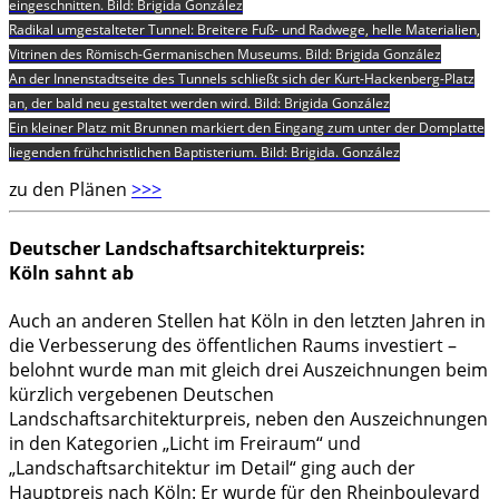
eingeschnitten. Bild: Brigida González
Radikal umgestalteter Tunnel: Breitere Fuß- und Radwege, helle Materialien,
Vitrinen des Römisch-Germanischen Museums. Bild: Brigida González
An der Innenstadtseite des Tunnels schließt sich der Kurt-Hackenberg-Platz
an, der bald neu gestaltet werden wird. Bild: Brigida González
Ein kleiner Platz mit Brunnen markiert den Eingang zum unter der Domplatte
liegenden frühchristlichen Baptisterium. Bild: Brigida. González
zu den Plänen
>>>
Deutscher Landschaftsarchitekturpreis:
Köln sahnt ab
Auch an anderen Stellen hat Köln in den letzten Jahren in
die Verbesserung des öffentlichen Raums investiert –
belohnt wurde man mit gleich drei Auszeichnungen beim
kürzlich vergebenen Deutschen
Landschaftsarchitekturpreis, neben den Auszeichnungen
in den Kategorien „Licht im Freiraum“ und
„Landschaftsarchitektur im Detail“ ging auch der
Hauptpreis nach Köln: Er wurde für den Rheinboulevard