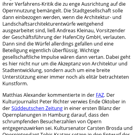
ihrer Verfahrens-Kritik die zu enge Ausrichtung auf die
Opernnutzung bemängelt. Die Stadtgesellschaft solle
dann einbezogen werden, wenn die Architektur- und
Landschaftsarchitekturentwürfe weitgehend
ausgearbeitet sind, ließ Andreas Kleinau, Vorsitzender
der Geschäftsführung der HafenCity GmbH, verlauten.
Dann sind die Würfel allerdings gefallen und eine
Beteiligung eigentlich überflüssig. Wichtige
gesellschaftliche Impulse wären dann vertan. Dabei geht
es hier nicht nur um die Akzeptanz von Architektur und
Stadtentwicklung, sondern auch um eine breite
Unterstützung einer immer noch als elitär betrachteten
Kunstform.
Matthias Alexander kommentierte in der
FAZ
. Der
Kulturjournalist Peter Richter verwies Ende Oktober in
der
Süddeutschen Zeitung
in einer ersten Bilanz der
Opernplanungen in Hamburg darauf, dass den
schrumpfenden Besucherzahlen von Opern
entgegenzuwirken sei. Kultursenator Carsten Brosda und
Opernintendant Tobis Kratzer setzen in den Entwurf der