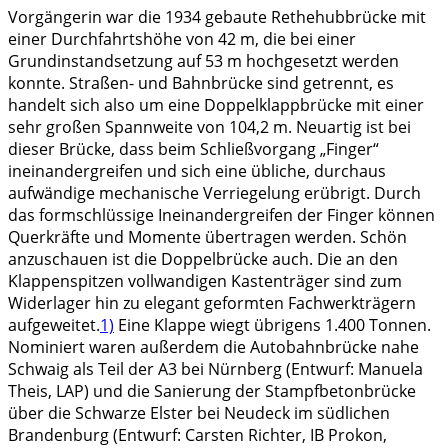
Vorgängerin war die 1934 gebaute Rethehubbrücke mit
einer Durchfahrtshöhe von 42 m, die bei einer
Grundinstandsetzung auf 53 m hochgesetzt werden
konnte. Straßen- und Bahnbrücke sind getrennt, es
handelt sich also um eine Doppelklappbrücke mit einer
sehr großen Spannweite von 104,2 m. Neuartig ist bei
dieser Brücke, dass beim Schließvorgang „Finger“
ineinandergreifen und sich eine übliche, durchaus
aufwändige mechanische Verriegelung erübrigt. Durch
das formschlüssige Ineinandergreifen der Finger können
Querkräfte und Momente übertragen werden. Schön
anzuschauen ist die Doppelbrücke auch. Die an den
Klappenspitzen vollwandigen Kastenträger sind zum
Widerlager hin zu elegant geformten Fachwerkträgern
aufgeweitet.
1)
Eine Klappe wiegt übrigens 1.400 Tonnen.
Nominiert waren außerdem die Autobahnbrücke nahe
Schwaig als Teil der A3 bei Nürnberg (Entwurf: Manuela
Theis, LAP) und die Sanierung der Stampfbetonbrücke
über die Schwarze Elster bei Neudeck im südlichen
Brandenburg (Entwurf: Carsten Richter, IB Prokon,