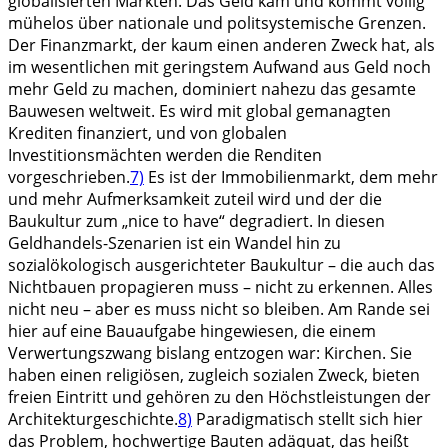
globalisierten Märkten. Das Geld kam und kommt völlig
mühelos über nationale und politsystemische Grenzen.
Der Finanzmarkt, der kaum einen anderen Zweck hat, als
im wesentlichen mit geringstem Aufwand aus Geld noch
mehr Geld zu machen, dominiert nahezu das gesamte
Bauwesen weltweit. Es wird mit global gemanagten
Krediten finanziert, und von globalen
Investitionsmächten werden die Renditen
vorgeschrieben.
7)
Es ist der Immobilienmarkt, dem mehr
und mehr Aufmerksamkeit zuteil wird und der die
Baukultur zum „nice to have“ degradiert. In diesen
Geldhandels-Szenarien ist ein Wandel hin zu
sozialökologisch ausgerichteter Baukultur – die auch das
Nichtbauen propagieren muss – nicht zu erkennen. Alles
nicht neu – aber es muss nicht so bleiben. Am Rande sei
hier auf eine Bauaufgabe hingewiesen, die einem
Verwertungszwang bislang entzogen war: Kirchen. Sie
haben einen religiösen, zugleich sozialen Zweck, bieten
freien Eintritt und gehören zu den Höchstleistungen der
Architekturgeschichte.
8)
Paradigmatisch stellt sich hier
das Problem, hochwertige Bauten adäquat, das heißt