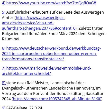
4)
https://www.youtube.com/watch?v=7toQqfIOaG8
5)
Ausführlicher erläutert auf der Seite des Auswärtigen
Amtes (
https://www.auswaertiges-
amt.de/de/service/visa-und-
aufenthalt/schengen/207786#content_0
); Zuletzt traten
Bulgarien und Rumänien Ende März 2024 dem Schengen-
Raum bei.
6)
https://www.deutscher-werkbund.de/werkbundtag-
2024-in-saarbruecken-ueberformen-ueber-grenzen-
transformations-transfrontaliere/
7)
https://www.marlowes.de/was-immobilie-und-
architektur-unterscheidet/
8)
siehe dazu Ralf Meister, Landesbischof der
Evangelisch-lutherischen Landeskirche Hannovers, im
Vortrag auf dem Konvent der Bundesstiftung Baukultur
2024 (
https://vimeo.com/1005742348, ab Minute 31:00
)
9)
FAZ-Beilage, 22.9.24