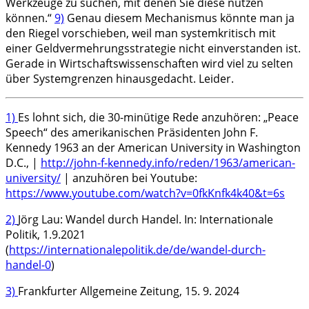
Werkzeuge zu suchen, mit denen Sie diese nutzen
können.“
9)
Genau diesem Mechanismus könnte man ja
den Riegel vorschieben, weil man systemkritisch mit
einer Geldvermehrungsstrategie nicht einverstanden ist.
Gerade in Wirtschaftswissenschaften wird viel zu selten
über Systemgrenzen hinausgedacht. Leider.
1)
Es lohnt sich, die 30-minütige Rede anzuhören: „Peace
Speech“ des amerikanischen Präsidenten John F.
Kennedy 1963 an der American University in Washington
D.C., |
http://john-f-kennedy.info/reden/1963/american-
university/
| anzuhören bei Youtube:
https://www.youtube.com/watch?v=0fkKnfk4k40&t=6s
2)
Jörg Lau: Wandel durch Handel. In: Internationale
Politik, 1.9.2021
(
https://internationalepolitik.de/de/wandel-durch-
handel-0
)
3)
Frankfurter Allgemeine Zeitung, 15. 9. 2024