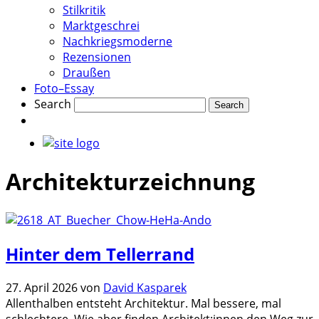
Stilkritik
Marktgeschrei
Nachkriegsmoderne
Rezensionen
Draußen
Foto–Essay
Search
Architekturzeichnung
Hinter dem Tellerrand
27. April 2026
von
David Kasparek
Allenthalben entsteht Architektur. Mal bessere, mal
schlechtere. Wie aber finden Architekt:innen den Weg zur