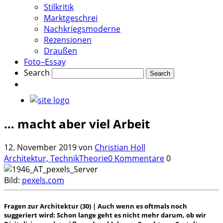
Stilkritik
Marktgeschrei
Nachkriegsmoderne
Rezensionen
Draußen
Foto–Essay
Search
… macht aber viel Arbeit
12. November 2019
von
Christian Holl
Architektur, Technik
Theorie
0 Kommentare
0
Bild:
pexels.com
Fragen zur Architektur (30) | Auch wenn es oftmals noch
suggeriert wird: Schon lange geht es nicht mehr darum, ob wir