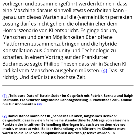
vorliegen und zusammengeführt werden können, dass
eine Maschine daraus sinnvoll etwas erarbeiten kann –
genau um dieses Warten auf die (vermeintlich) perfekten
Lösung darf es nicht gehen, die ohnehin eher dem
Horrorszenario von KI entspricht. Es ginge darum,
Menschen und deren Möglichkeiten über offene
Plattformen zusammenzubringen und die hybride
Konstellation aus Community und Technologie zu
schaffen. In einem Vortrag auf der Frankfurter
Buchmesse sagte Philipp Thesen dass wir in Sachen KI
radikal vom Menschen ausgehen müssten.
(4)
Das ist
richtig. Und dafür ist es höchste Zeit.
(1)
„Teilt eure Daten!“ Katrin Suder im Gespräch mit Patrick Bernau und Ralph
Bollmann. Frankfurter Allgemeine Sonntagszeitung, 3. November 2019. Online
nur für Abonnenten
>>>
(2)
Daniel Kahnemann hat in „Schnelles Denken, langsames Denken“
dargestellt, dass in vielen Fällen eine standardisierte Abfrage von einzelnen
Punkten der intuitiven Behandlung überlegen ist, auch wenn dem ebenso
intuitiv misstraut wird. Bei der Behandlung von Müttern im Kindbett etwa
waren so die Fälle von Komplikationen deutlich gesenkt worden. In