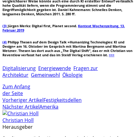
vergleichbarer Weise könnte auch eine durch KI erstellter Entwurf verlässlich
hohe Qualität liefern, wenn die Programmierung stimmt und die
Eingriffsmöglichkeit gegeben ist. Daniel Kahnemann: Schnelles Denken,
langsames Denken, München 2011. S. 280 ff.
(3)
Jürgen Merks: Digital first, Planet second.
Kontext Wochenzeitung, 13.
Februar 2019
(4)
Philipp Thesen auf dem Design Talk »Humanizing Technologies: KI und
Design« am 16. Oktober im Gespräch mit Martina Bergmann und Martina
Metzner. Thesen las dort auch aus „The Digital Shift“, das er mit Christian von
Reventlow verfasst hat und das im Steidl Verlag erschienen ist.
>>>
Digitalisierung
Energiewende
Fragen zur
Architektur
Gemeinwohl
Ökologie
Zum Anfang
der Seite
Vorheriger Artikel
Festigkeitsdellen
Nächster Artikel
Amerika
Christian Holl
Herausgeber