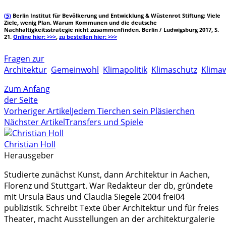
(5)
Berlin Institut für Bevölkerung und Entwicklung & Wüstenrot Stiftung: Viele
Ziele, wenig Plan. Warum Kommunen und die deutsche
Nachhaltigkeitsstrategie nicht zusammenfinden. Berlin / Ludwigsburg 2017, S.
21.
Online hier: >>>
,
zu bestellen hier: >>>
Fragen zur
Architektur
Gemeinwohl
Klimapolitik
Klimaschutz
Klima
Zum Anfang
der Seite
Vorheriger Artikel
Jedem Tierchen sein Pläsierchen
Nächster Artikel
Transfers und Spiele
Christian Holl
Herausgeber
Studierte zunächst Kunst, dann Architektur in Aachen,
Florenz und Stuttgart. War Redakteur der db, gründete
mit Ursula Baus und Claudia Siegele 2004 frei04
publizistik. Schreibt Texte über Architektur und für freies
Theater, macht Ausstellungen an der architekturgalerie