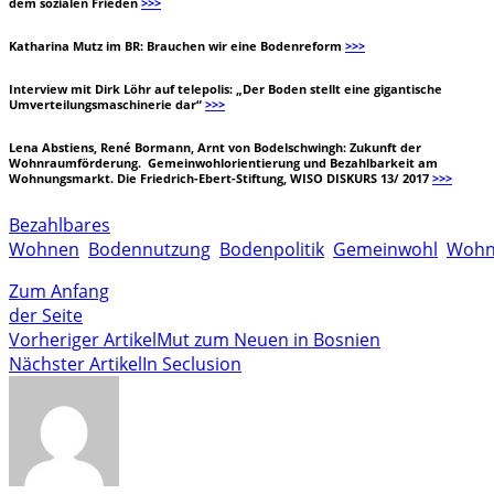
dem sozialen Frieden
>>>
Katharina Mutz im BR: Brauchen wir eine Bodenreform
>>>
Interview mit Dirk Löhr auf telepolis: „Der Boden stellt eine gigantische
Umverteilungsmaschinerie dar“
>>>
Lena Abstiens, René Bormann, Arnt von Bodelschwingh: Zukunft der
Wohnraumförderung. Gemeinwohlorientierung und Bezahlbarkeit am
Wohnungsmarkt. Die Friedrich-Ebert-Stiftung, WISO DISKURS 13/ 2017
>>>
Bezahlbares
Wohnen
Bodennutzung
Bodenpolitik
Gemeinwohl
Wohn
Zum Anfang
der Seite
Vorheriger Artikel
Mut zum Neuen in Bosnien
Nächster Artikel
In Seclusion