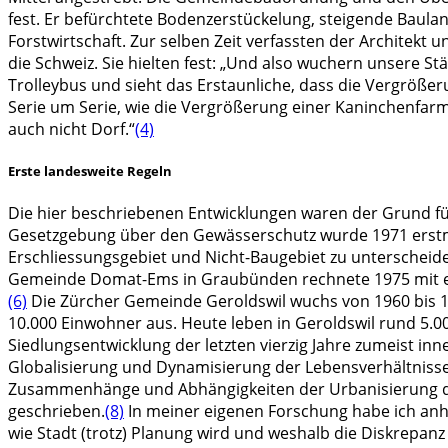
fest. Er befürchtete Bodenzerstückelung, steigende Bau
Forstwirtschaft. Zur selben Zeit verfassten der Architekt u
die Schweiz. Sie hielten fest: „Und also wuchern unsere S
Trolleybus und sieht das Erstaunliche, dass die Vergröße
Serie um Serie, wie die Vergrößerung einer Kaninchenfarm. 
auch nicht Dorf.“
(4)
Erste landesweite Regeln
Die hier beschriebenen Entwicklungen waren der Grund für
Gesetzgebung über den Gewässerschutz wurde 1971 erstma
Erschliessungsgebiet und Nicht-Baugebiet zu unterscheid
Gemeinde Domat-Ems in Graubünden rechnete 1975 mit ein
(6)
Die Zürcher Gemeinde Geroldswil wuchs von 1960 bis 19
10.000 Einwohner aus. Heute leben in Geroldswil rund 5.0
Siedlungsentwicklung der letzten vierzig Jahre zumeist inn
Globalisierung und Dynamisierung der Lebensverhältnisse ü
Zusammenhänge und Abhängigkeiten der Urbanisierung der
geschrieben.
(8)
In meiner eigenen Forschung habe ich anh
wie Stadt (trotz) Planung wird und weshalb die Diskrepanz 