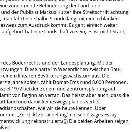
nd eine zunehmende Behinderung der Land- und
 und der Publizist Markus Kutter ihre Streitschrift achtung:
ch; man fährt eine halbe Stunde lang mit einem blanken
ineswegs zum Ausdruck kommt. Es geht einfach weiter,
aufgehört hat eine Landschaft zu sein; es ist nicht Stadt,
en des Bodenrechts und der Landesplanung. Mit der
rzwungen. Diese hatte im Wesentlichen zwischen Bau-,
n einem linearen Bevölkerungswachstum aus. Die
zig Jahre später, zählt Domat-Ems rund 8.000 Personen.
msziel 1972 bei der Zonen- und Zentrumsplanung auf
mit von Beginn an vertan. Das heisst aber auch, dass die
att fand und damit keineswegs planlos verlief.
tadtlandschaften, wie wir sie heute kennen. Über
 mit „Zerrbild Zersiedelung“ ein schlüssiges Essay
mentwicklung rekonstruiert.
(9)
Die beiden Arbeiten zeigen,
ß ist.