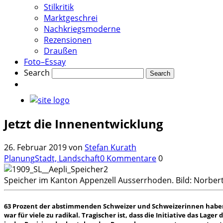
Stilkritik
Marktgeschrei
Nachkriegsmoderne
Rezensionen
Draußen
Foto–Essay
Search
Jetzt die Innenentwicklung
26. Februar 2019
von
Stefan Kurath
Planung
Stadt, Landschaft
0 Kommentare
0
Speicher im Kanton Appenzell Ausserrhoden. Bild: Norbert 
63 Prozent der abstimmenden Schweizer und Schweizerinnen haben a
war für viele zu radikal. Tragischer ist, dass die Initiative das L