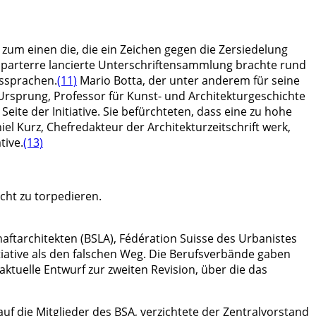
zum einen die, die ein Zeichen gegen die Zersiedelung
hparterre lancierte Unterschriftensammlung brachte rund
ussprachen.
(11)
Mario Botta, der unter anderem für seine
sprung, Professor für Kunst- und Architekturgeschichte
eite der Initiative. Sie befürchteten, dass eine zu hohe
l Kurz, Chefredakteur der Architekturzeitschrift werk,
tive.
(13)
cht zu torpedieren.
aftarchitekten (BSLA), Fédération Suisse des Urbanistes
itiative als den falschen Weg. Die Berufsverbände gaben
ktuelle Entwurf zur zweiten Revision, über die das
auf die Mitglieder des BSA, verzichtete der Zentralvorstand