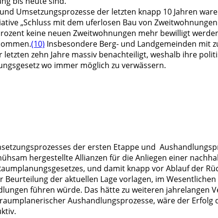
g bis heute sind.
 und Umsetzungsprozesse der letzten knapp 10 Jahren ware
itiative „Schluss mit dem uferlosen Bau von Zweitwohnungen
ozent keine neuen Zweitwohnungen mehr bewilligt werden 
enommen.
(10)
Insbesondere Berg- und Landgemeinden mit 
etzten zehn Jahre massiv benachteiligt, weshalb ihre poli
nungsgesetz wo immer möglich zu verwässern.
Umsetzungsprozesses der ersten Etappe und Aushandlungspr
sam hergestellte Allianzen für die Anliegen einer nachhal
s Raumplanungsgesetzes, und damit knapp vor Ablauf der Rü
r Beurteilung der aktuellen Lage vorlagen, im Wesentlichen 
lungen führen würde. Das hätte zu weiteren jahrelangen
t raumplanerischer Aushandlungsprozesse, wäre der Erfolg de
ktiv.