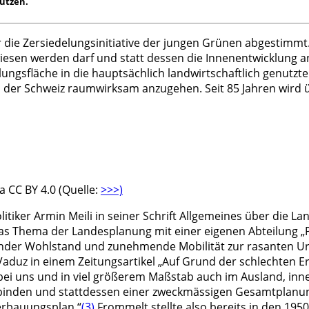
ützen.
die Zersiedelungsinitiative der jungen Grünen abgestimmt
sen werden darf und statt dessen die Innenentwicklung anzu
läche in die hauptsächlich landwirtschaftlich genutzten Fr
der Schweiz raumwirksam anzugehen. Seit 85 Jahren wird ü
a CC BY 4.0 (Quelle:
>>>)
iker Armin Meili in seiner Schrift Allgemeines über die Lan
s Thema der Landesplanung mit einer eigenen Abteilung „Pl
nder Wohlstand und zunehmende Mobilität zur rasanten Urb
duz in einem Zeitungsartikel „Auf Grund der schlechten E
ei uns und in viel größerem Maßstab auch im Ausland, inne
inden und stattdessen einer zweckmässigen Gesamtplanung
erbauungsplan.“
(3)
Frommelt stellte also bereits in den 19