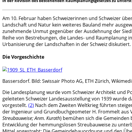
in der Revision des bestehenden Raumplanungsgesetzes zu unterst
Am 10. Februar haben Schweizerinnen und Schweizer über 
Landschaft und Natur kein weiteres Bauland mehr ausgewie
zunehmende Unmut gegenüber der Ausdehnung der Siedlungsf
Reihe von Bestrebungen, die Landes- und Raumplanung in 
Urbanisierung der Landschaften in der Schweiz diskutiert.
Die Vorgeschichte
Bassersdorf. Bild: Swissair Photo AG, ETH Zürich, Wikimedi
Die Landesplanung wurde vom Schweizer Architekt und Polit
geleiteten Schweizer Landesausstellung von 1939 wurde da
vorgestellt.
(2)
Nach dem Zweiten Weltkrieg führten steige
der Ingenieur und Grundbuchgeometer H. Frommelt aus Va
Streubauweise; Anm. Kurath
) bemühen sich die Gemeinden b
Entwicklung der hemmungslosen Streubauweise zu unterb
Mittel angestrebt: Die Gemeindebauordnung und den Üb