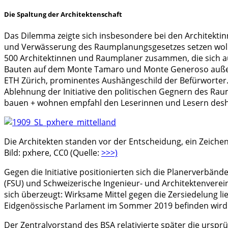
Die Spaltung der Architektenschaft
Das Dilemma zeigte sich insbesondere bei den Architektinn
und Verwässerung des Raumplanungsgesetzes setzen wollt
500 Architektinnen und Raumplaner zusammen, die sich auf 
Bauten auf dem Monte Tamaro und Monte Generoso außerha
ETH Zürich, prominentes Aushängeschild der Befürworter
Ablehnung der Initiative den politischen Gegnern des Raum
bauen + wohnen empfahl den Leserinnen und Lesern deshalb 
Die Architekten standen vor der Entscheidung, ein Zeich
Bild: pxhere, CC0 (Quelle:
>>>)
Gegen die Initiative positionierten sich die Planerverbän
(FSU) und Schweizerische Ingenieur- und Architektenverein 
sich überzeugt: Wirksame Mittel gegen die Zersiedelung li
Eidgenössische Parlament im Sommer 2019 befinden wird
Der Zentralvorstand des BSA relativierte später die ursprü