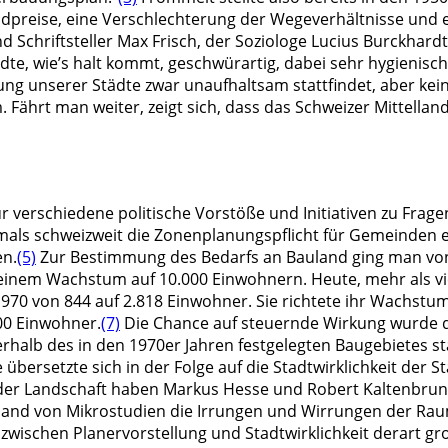
landpreise, eine Verschlechterung der Wegeverhältnisse u
nd Schriftsteller Max Frisch, der Soziologe Lucius Burckhardt
tädte, wie’s halt kommt, geschwürartig, dabei sehr hygienis
rung unserer Städte zwar unaufhaltsam stattfindet, aber ke
Fährt man weiter, zeigt sich, dass das Schweizer Mittelland 
 verschiedene politische Vorstöße und Initiativen zu Frag
ls schweizweit die Zonenplanungspflicht für Gemeinden e
en.
(5)
Zur Bestimmung des Bedarfs an Bauland ging man vo
em Wachstum auf 10.000 Einwohnern. Heute, mehr als vier
70 von 844 auf 2.818 Einwohner. Sie richtete ihr Wachstu
00 Einwohner.
(7)
Die Chance auf steuernde Wirkung wurde da
erhalb des in den 1970er Jahren festgelegten Baugebietes st
bersetzte sich in der Folge auf die Stadtwirklichkeit der S
 Landschaft haben Markus Hesse und Robert Kaltenbrunner
and von Mikrostudien die Irrungen und Wirrungen der Rau
zwischen Planervorstellung und Stadtwirklichkeit derart gro