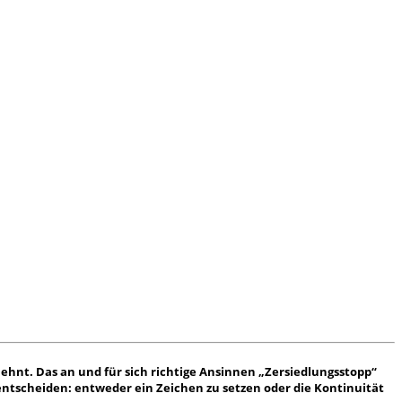
hnt. Das an und für sich richtige Ansinnen „Zersiedlungsstopp“
ch entscheiden: entweder ein Zeichen zu setzen oder die Kontinuität