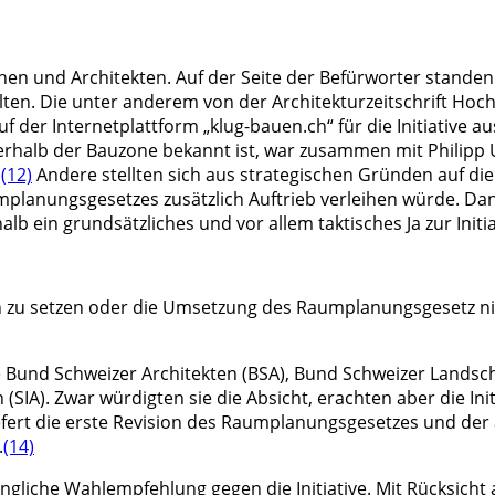
en und Architekten. Auf der Seite der Befürworter standen 
en. Die unter anderem von der Architekturzeitschrift Hoc
der Internetplattform „klug-bauen.ch“ für die Initiative a
lb der Bauzone bekannt ist, war zusammen mit Philipp Ur
.
(12)
Andere stellten sich aus strategischen Gründen auf die S
planungsgesetzes zusätzlich Auftrieb verleihen würde. Danie
ein grundsätzliches und vor allem taktisches Ja zur Initia
en zu setzen oder die Umsetzung des Raumplanungsgesetz ni
de Bund Schweizer Architekten (BSA), Bund Schweizer Landsch
(SIA). Zwar würdigten sie die Absicht, erachten aber die In
efert die erste Revision des Raumplanungsgesetzes und der a
.
(14)
ngliche Wahlempfehlung gegen die Initiative. Mit Rücksicht 