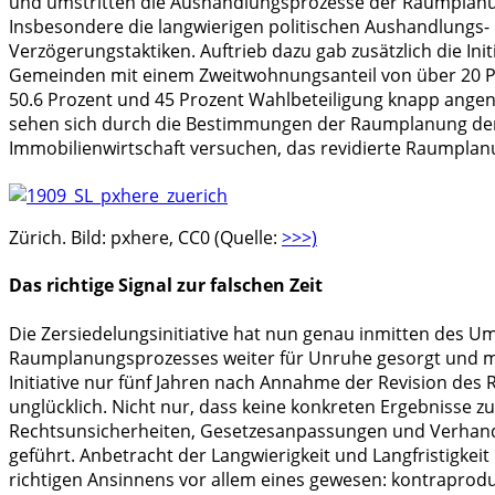
und umstritten die Aushandlungsprozesse der Raumplanun
Insbesondere die langwierigen politischen Aushandlungs-
Verzögerungstaktiken. Auftrieb dazu gab zusätzlich die In
Gemeinden mit einem Zweitwohnungsanteil von über 20 Pr
50.6 Prozent und 45 Prozent Wahlbeteiligung knapp ang
sehen sich durch die Bestimmungen der Raumplanung der l
Immobilienwirtschaft versuchen, das revidierte Raumpla
Zürich. Bild: pxhere, CC0 (Quelle:
>>>)
Das richtige Signal zur falschen Zeit
Die Zersiedelungsinitiative hat nun genau inmitten des 
Raumplanungsprozesses weiter für Unruhe gesorgt und müh
Initiative nur fünf Jahren nach Annahme der Revision de
unglücklich. Nicht nur, dass keine konkreten Ergebnisse zu
Rechtsunsicherheiten, Gesetzesanpassungen und Verhand
geführt. Anbetracht der Langwierigkeit und Langfristigkei
richtigen Ansinnens vor allem eines gewesen: kontraprodu