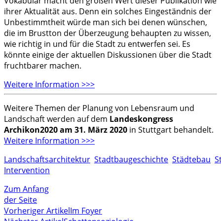
Vokabular macht den großen Wert dieser Publikation wie
ihrer Aktualität aus. Denn ein solches Eingeständnis der
Unbestimmtheit würde man sich bei denen wünschen,
die im Brustton der Überzeugung behaupten zu wissen,
wie richtig in und für die Stadt zu entwerfen sei. Es
könnte einige der aktuellen Diskussionen über die Stadt
fruchtbarer machen.
Weitere Information >>>
Weitere Themen der Planung von Lebensraum und
Landschaft werden auf dem
Landeskongress
Archikon2020 am 31. März 2020
in Stuttgart behandelt.
Weitere Information >>>
Landschaftsarchitektur
Stadtbaugeschichte
Städtebau
S
Intervention
Zum Anfang
der Seite
Vorheriger Artikel
Im Foyer