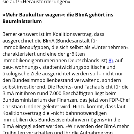
sie auf? »Herausforderungen«.
»Mehr Baukultur wagen«: die BImA gehört ins
Bauministerium
Bemerkenswert ist im Koalitionsvertrag, dass
ausgerechnet die BImA (Bundesanstalt für
Immobilienaufgaben, die sich selbst als »Unternehmen«
charakterisiert und eine der größten
Immobilieneigentümerinnen Deutschlands ist)
8)
, auf
bau-, wohnungs-, stadtentwicklungspolitische und
ökologische Ziele ausgerichtet werden soll – nicht nur
den Bundesimmobilienbestand verwaltend, sondern
selbst investierend. Die Rechts- und Fachaufsicht für die
BImA mit ihren rund 7.000 Beschäftigten liegt beim
Bundesministerium der Finanzen, das jetzt von FDP-Chef
Christian Lindner geleitet wird. Hinzu kommt, dass laut
Koalitionsvertrag die »nicht bahnnotwendigen
Immobilien des Bundeseisenbahnvermögens« in die
BImA eingegliedert werden. »Wir werden der BImA mehr
Freiheiten verschaffen und ihr die Aufnahme von