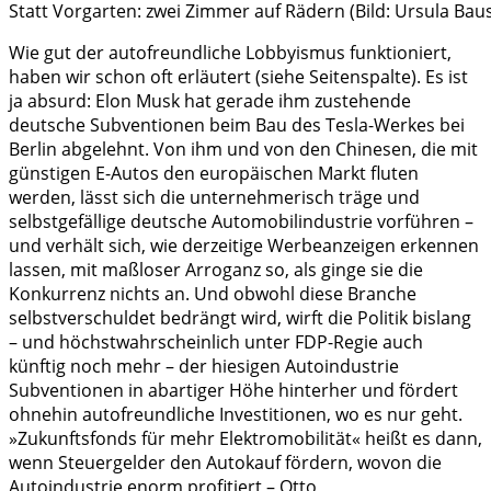
Statt Vorgarten: zwei Zimmer auf Rädern (Bild: Ursula Bau
Wie gut der autofreundliche Lobbyismus funktioniert,
haben wir schon oft erläutert (siehe Seitenspalte). Es ist
ja absurd: Elon Musk hat gerade ihm zustehende
deutsche Subventionen beim Bau des Tesla-Werkes bei
Berlin abgelehnt. Von ihm und von den Chinesen, die mit
günstigen E-Autos den europäischen Markt fluten
werden, lässt sich die unternehmerisch träge und
selbstgefällige deutsche Automobilindustrie vorführen –
und verhält sich, wie derzeitige Werbeanzeigen erkennen
lassen, mit maßloser Arroganz so, als ginge sie die
Konkurrenz nichts an. Und obwohl diese Branche
selbstverschuldet bedrängt wird, wirft die Politik bislang
– und höchstwahrscheinlich unter FDP-Regie auch
künftig noch mehr – der hiesigen Autoindustrie
Subventionen in abartiger Höhe hinterher und fördert
ohnehin autofreundliche Investitionen, wo es nur geht.
»Zukunftsfonds für mehr Elektromobilität« heißt es dann,
wenn Steuergelder den Autokauf fördern, wovon die
Autoindustrie enorm profitiert – Otto