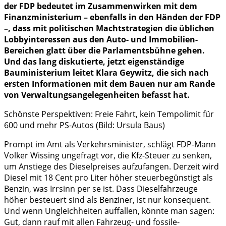
der FDP bedeutet im Zusammenwirken mit dem
Finanzministerium – ebenfalls in den Händen der FDP
–, dass mit politischen Machtstrategien die üblichen
Lobbyinteressen aus den Auto- und Immobilien-
Bereichen glatt über die Parlamentsbühne gehen.
Und das lang diskutierte, jetzt eigenständige
Bauministerium leitet Klara Geywitz, die sich nach
ersten Informationen mit dem Bauen nur am Rande
von Verwaltungsangelegenheiten befasst hat.
Schönste Perspektiven: Freie Fahrt, kein Tempolimit für
600 und mehr PS-Autos (Bild: Ursula Baus)
Prompt im Amt als Verkehrsminister, schlägt FDP-Mann
Volker Wissing ungefragt vor, die Kfz-Steuer zu senken,
um Anstiege des Dieselpreises aufzufangen. Derzeit wird
Diesel mit 18 Cent pro Liter höher steuerbegünstigt als
Benzin, was Irrsinn per se ist. Dass Dieselfahrzeuge
höher besteuert sind als Benziner, ist nur konsequent.
Und wenn Ungleichheiten auffallen, könnte man sagen:
Gut, dann rauf mit allen Fahrzeug- und fossile-