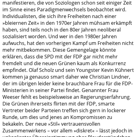
manifestieren, die von Soziologen schon seit einiger Zeit
im Sinne eines Paradigmenwechsels beobachtet wird.
Individualisten, die sich ihre Freiheiten nach einer
»bleiernen Zeit« in den 1970er Jahren mühsam erkämpft
haben, sind teils noch in den 80er Jahren neoliberal
sozialisiert worden. Und wer in den 1980er Jahren
aufwuchs, hat den vorherigen Kampf um Freiheiten nicht
mehr mitbekommen. Diese Gemengelage könnte
erklären, dass die SPD mit der FDP gar nicht mehr
fremdelt und die neuen Grünen kaum als Konkurrenz
empfindet. Olaf Scholz und sein Youngster Kevin Kühnert
kommen ja genauso smart daher wie Christian Lindner,
der im übrigen leider keine brauchbare Frau für die FDP-
Ministerien in seiner Partei findet. Genannter Frau
Weeser fehlt es beispielsweise an Regierungserfahrung.
Die Grünen ihrerseits flirten mit der FDP, smarte
Vertreter beider Parteien treffen sich gern in lockerer
Runde, um dies und jenes an Kompromissen zu
bekakeln. Der neue »Stil« vertrauensvollen
Zusammenwirkens – vor allem »diskret« – lässt jedoch in