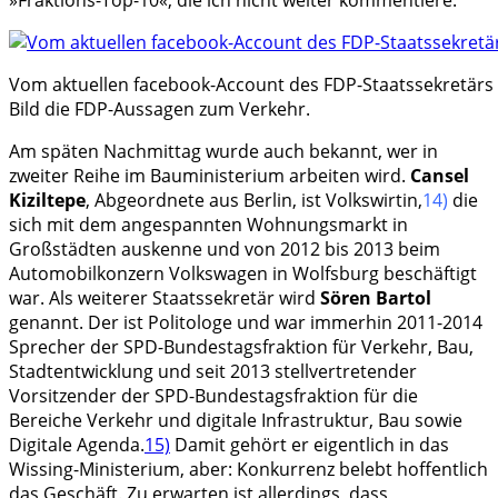
»Fraktions-Top-10«, die ich nicht weiter kommentiere.
Vom aktuellen facebook-Account des FDP-Staatssekretärs M
Bild die FDP-Aussagen zum Verkehr.
Am späten Nachmittag wurde auch bekannt, wer in
zweiter Reihe im Bauministerium arbeiten wird.
Cansel
Kiziltepe
, Abgeordnete aus Berlin, ist Volkswirtin,
14)
die
sich mit dem angespannten Wohnungsmarkt in
Großstädten auskenne und von 2012 bis 2013 beim
Automobilkonzern Volkswagen in Wolfsburg beschäftigt
war. Als weiterer Staatssekretär wird
Sören Bartol
genannt. Der ist Politologe und war immerhin 2011-2014
Sprecher der SPD-Bundestagsfraktion für Verkehr, Bau,
Stadtentwicklung und seit 2013 stellvertretender
Vorsitzender der SPD-Bundestagsfraktion für die
Bereiche Verkehr und digitale Infrastruktur, Bau sowie
Digitale Agenda.
15)
Damit gehört er eigentlich in das
Wissing-Ministerium, aber: Konkurrenz belebt hoffentlich
das Geschäft. Zu erwarten ist allerdings, dass