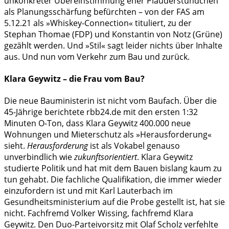
unkonkreter Übereinstimmung eher Plauderstündchen
als Planungsschärfung befürchten – von der FAS am
5.12.21 als »Whiskey-Connection« tituliert, zu der
Stephan Thomae (FDP) und Konstantin von Notz (Grüne)
gezählt werden. Und »Stil« sagt leider nichts über Inhalte
aus. Und nun vom Verkehr zum Bau und zurück.
Klara Geywitz – die Frau vom Bau?
Die neue Bauministerin ist nicht vom Baufach. Über die
45-Jährige berichtete rbb24.de mit den ersten 1:32
Minuten O-Ton, dass Klara Geywitz 400.000 neue
Wohnungen und Mieterschutz als »Herausforderung«
sieht.
Herausforderung
ist als Vokabel genauso
unverbindlich wie
zukunftsorientiert
. Klara Geywitz
studierte Politik und hat mit dem Bauen bislang kaum zu
tun gehabt. Die fachliche Qualifikation, die immer wieder
einzufordern ist und mit Karl Lauterbach im
Gesundheitsministerium auf die Probe gestellt ist, hat sie
nicht. Fachfremd Volker Wissing, fachfremd Klara
Geywitz. Den Duo-Parteivorsitz mit Olaf Scholz verfehlte