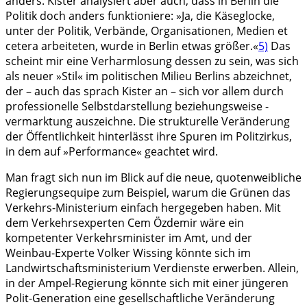
anders. Kister analysiert aber auch, dass in Berlin die
Politik doch anders funktioniere: »Ja, die Käseglocke,
unter der Politik, Verbände, Organisationen, Medien et
cetera arbeiteten, wurde in Berlin etwas größer.«
5)
Das
scheint mir eine Verharmlosung dessen zu sein, was sich
als neuer »Stil« im politischen Milieu Berlins abzeichnet,
der – auch das sprach Kister an – sich vor allem durch
professionelle Selbstdarstellung beziehungsweise -
vermarktung auszeichne. Die strukturelle Veränderung
der Öffentlichkeit hinterlässt ihre Spuren im Politzirkus,
in dem auf »Performance« geachtet wird.
Man fragt sich nun im Blick auf die neue, quotenweibliche
Regierungsequipe zum Beispiel, warum die Grünen das
Verkehrs-Ministerium einfach hergegeben haben. Mit
dem Verkehrsexperten Cem Özdemir wäre ein
kompetenter Verkehrsminister im Amt, und der
Weinbau-Experte Volker Wissing könnte sich im
Landwirtschaftsministerium Verdienste erwerben. Allein,
in der Ampel-Regierung könnte sich mit einer jüngeren
Polit-Generation eine gesellschaftliche Veränderung