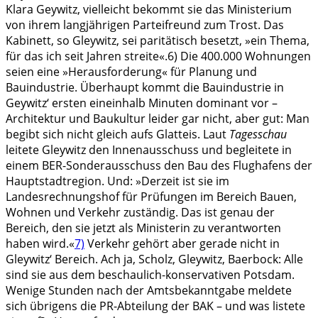
Klara Geywitz, vielleicht bekommt sie das Ministerium
von ihrem langjährigen Parteifreund zum Trost. Das
Kabinett, so Gleywitz, sei paritätisch besetzt, »ein Thema,
für das ich seit Jahren streite«.
6)
Die 400.000 Wohnungen
seien eine »Herausforderung« für Planung und
Bauindustrie. Überhaupt kommt die Bauindustrie in
Geywitz‘ ersten eineinhalb Minuten dominant vor –
Architektur und Baukultur leider gar nicht, aber gut: Man
begibt sich nicht gleich aufs Glatteis. Laut
Tagesschau
leitete Gleywitz den Innenausschuss und begleitete in
einem BER-Sonderausschuss den Bau des Flughafens der
Hauptstadtregion. Und: »Derzeit ist sie im
Landesrechnungshof für Prüfungen im Bereich Bauen,
Wohnen und Verkehr zuständig. Das ist genau der
Bereich, den sie jetzt als Ministerin zu verantworten
haben wird.«
7)
Verkehr gehört aber gerade nicht in
Gleywitz‘ Bereich. Ach ja, Scholz, Gleywitz, Baerbock: Alle
sind sie aus dem beschaulich-konservativen Potsdam.
Wenige Stunden nach der Amtsbekanntgabe meldete
sich übrigens die PR-Abteilung der BAK – und was listete