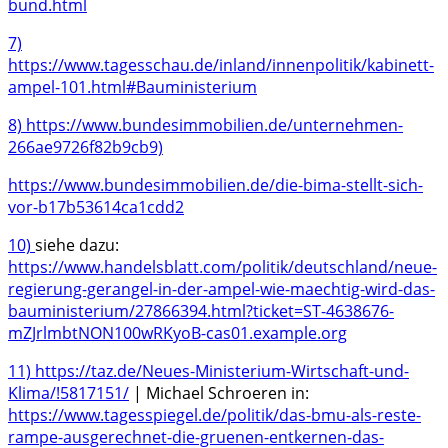
bund.html
7)
https://www.tagesschau.de/inland/innenpolitik/kabinett-
ampel-101.html#Bauministerium
8)
https://www.bundesimmobilien.de/unternehmen-
266ae9726f82b9cb9)
https://www.bundesimmobilien.de/die-bima-stellt-sich-
vor-b17b53614ca1cdd2
10)
siehe dazu:
https://www.handelsblatt.com/politik/deutschland/neue-
regierung-gerangel-in-der-ampel-wie-maechtig-wird-das-
bauministerium/27866394.html?ticket=ST-4638676-
mZJrlmbtNON100wRKyoB-cas01.example.org
11)
https://taz.de/Neues-Ministerium-Wirtschaft-und-
Klima/!5817151/
| Michael Schroeren in:
https://www.tagesspiegel.de/politik/das-bmu-als-reste-
rampe-ausgerechnet-die-gruenen-entkernen-das-