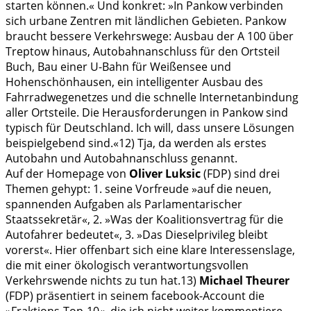
starten können.« Und konkret: »In Pankow verbinden
sich urbane Zentren mit ländlichen Gebieten. Pankow
braucht bessere Verkehrswege: Ausbau der A 100 über
Treptow hinaus, Autobahnanschluss für den Ortsteil
Buch, Bau einer U-Bahn für Weißensee und
Hohenschönhausen, ein intelligenter Ausbau des
Fahrradwegenetzes und die schnelle Internetanbindung
aller Ortsteile. Die Herausforderungen in Pankow sind
typisch für Deutschland. Ich will, dass unsere Lösungen
beispielgebend sind.«
12)
Tja, da werden als erstes
Autobahn und Autobahnanschluss genannt.
Auf der Homepage von
Oliver Luksic
(FDP) sind drei
Themen gehypt: 1. seine Vorfreude »auf die neuen,
spannenden Aufgaben als Parlamentarischer
Staatssekretär«, 2. »Was der Koalitionsvertrag für die
Autofahrer bedeutet«, 3. »Das Dieselprivileg bleibt
vorerst«. Hier offenbart sich eine klare Interessenslage,
die mit einer ökologisch verantwortungsvollen
Verkehrswende nichts zu tun hat.
13)
Michael Theurer
(FDP) präsentiert in seinem facebook-Account die