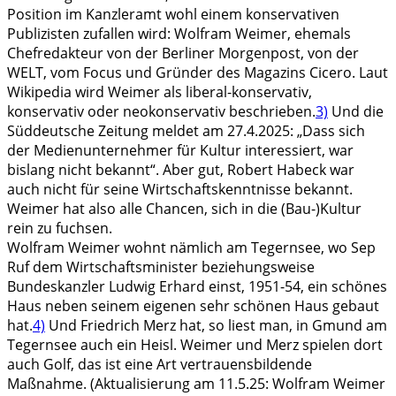
Position im Kanzleramt wohl einem konservativen
Publizisten zufallen wird: Wolfram Weimer, ehemals
Chefredakteur von der Berliner Morgenpost, von der
WELT, vom Focus und Gründer des Magazins Cicero. Laut
Wikipedia wird Weimer als liberal-konservativ,
konservativ oder neokonservativ beschrieben.
3)
Und die
Süddeutsche Zeitung meldet am 27.4.2025: „Dass sich
der Medienunternehmer für Kultur interessiert, war
bislang nicht bekannt“. Aber gut, Robert Habeck war
auch nicht für seine Wirtschaftskenntnisse bekannt.
Weimer hat also alle Chancen, sich in die (Bau-)Kultur
rein zu fuchsen.
Wolfram Weimer wohnt nämlich am Tegernsee, wo Sep
Ruf dem Wirtschaftsminister beziehungsweise
Bundeskanzler Ludwig Erhard einst, 1951-54, ein schönes
Haus neben seinem eigenen sehr schönen Haus gebaut
hat.
4)
Und Friedrich Merz hat, so liest man, in Gmund am
Tegernsee auch ein Heisl. Weimer und Merz spielen dort
auch Golf, das ist eine Art vertrauensbildende
Maßnahme. (Aktualisierung am 11.5.25: Wolfram Weimer