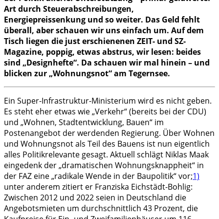
Art durch Steuerabschreibungen,
Energiepreissenkung und so weiter. Das Geld fehlt
überall, aber schauen wir uns einfach um. Auf dem
Tisch liegen die just erschienenen ZEIT- und SZ-
Magazine, poppig, etwas abstrus, wir lesen: beides
sind „Designhefte“. Da schauen wir mal hinein – und
blicken zur „Wohnungsnot“ am Tegernsee.
Ein Super-Infrastruktur-Ministerium wird es nicht geben.
Es steht eher etwas wie „Verkehr“ (bereits bei der CDU)
und „Wohnen, Stadtentwicklung, Bauen“ im
Postenangebot der werdenden Regierung. Über Wohnen
und Wohnungsnot als Teil des Bauens ist nun eigentlich
alles Politikrelevante gesagt. Aktuell schlägt Niklas Maak
eingedenk der „dramatischen Wohnungsknappheit“ in
der FAZ eine „radikale Wende in der Baupolitik“ vor;
1)
unter anderem zitiert er Franziska Eichstädt-Bohlig:
Zwischen 2012 und 2022 seien in Deutschland die
Angebotsmieten um durchschnittlich 43 Prozent, die
Kaufpreise für Ein- und Zweifamilienhäuser um 116