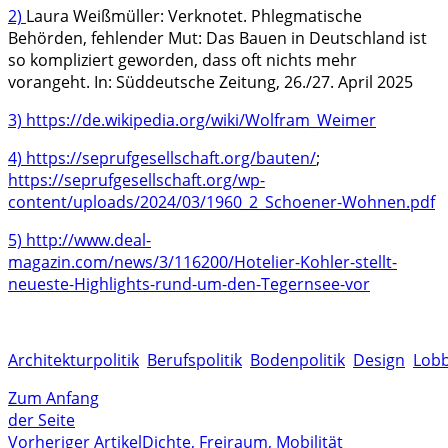
2)
Laura Weißmüller: Verknotet. Phlegmatische
Behörden, fehlender Mut: Das Bauen in Deutschland ist
so kompliziert geworden, dass oft nichts mehr
vorangeht. In: Süddeutsche Zeitung, 26./27. April 2025
3)
https://de.wikipedia.org/wiki/Wolfram_Weimer
4)
https://seprufgesellschaft.org/bauten/
;
https://seprufgesellschaft.org/wp-
content/uploads/2024/03/1960_2_Schoener-Wohnen.pdf
5)
http://www.deal-
magazin.com/news/3/116200/Hotelier-Kohler-stellt-
neueste-Highlights-rund-um-den-Tegernsee-vor
Architekturpolitik
Berufspolitik
Bodenpolitik
Design
Lob
Zum Anfang
der Seite
Vorheriger Artikel
Dichte, Freiraum, Mobilität